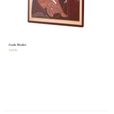
Guds Moder
H
150 kr
1