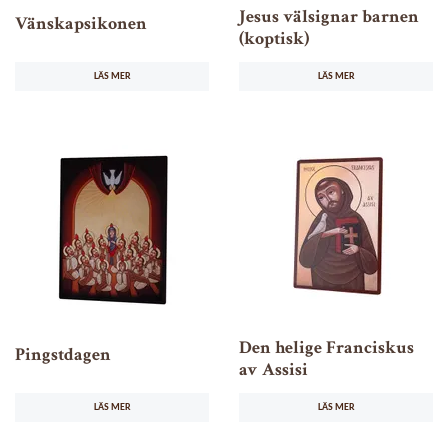
Jesus välsignar barnen
Vänskapsikonen
(koptisk)
LÄS MER
LÄS MER
Den helige Franciskus
Pingstdagen
av Assisi
LÄS MER
LÄS MER