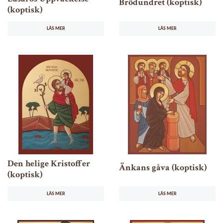
Brödundret (koptisk)
(koptisk)
LÄS MER
LÄS MER
Den helige Kristoffer
Änkans gåva (koptisk)
(koptisk)
LÄS MER
LÄS MER