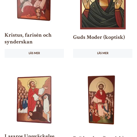
Kristus, farisén och
Guds Moder (koptisk)
synderskan
LÄS MER
LÄS MER
Lasaros Uppväckelse