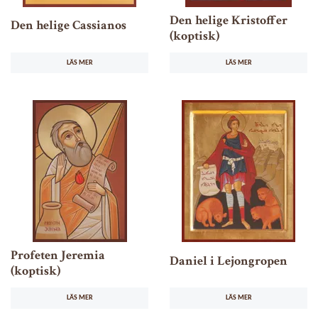
Den helige Kristoffer
Den helige Cassianos
(koptisk)
LÄS MER
LÄS MER
Profeten Jeremia
Daniel i Lejongropen
(koptisk)
LÄS MER
LÄS MER