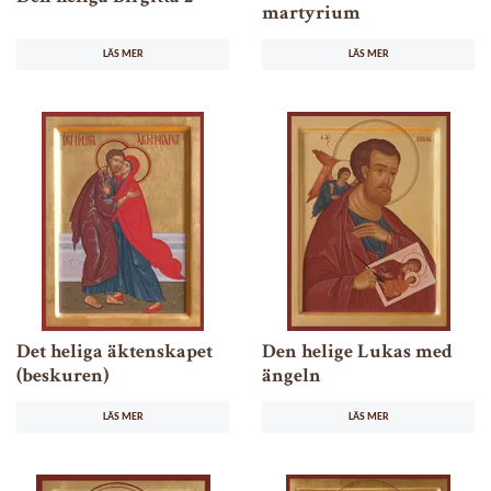
martyrium
LÄS MER
LÄS MER
Det heliga äktenskapet
Den helige Lukas med
(beskuren)
ängeln
LÄS MER
LÄS MER