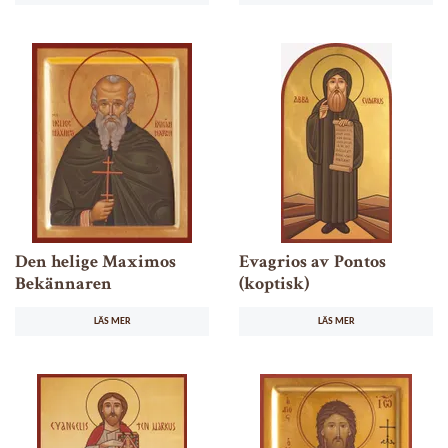
Den helige Maximos
Evagrios av Pontos
Bekännaren
(koptisk)
LÄS MER
LÄS MER