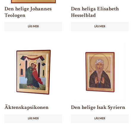
Den helige Johannes
Den heliga Elisabeth
Teologen
Hesselblad
LÄS MER
LÄS MER
Äktenskapsikonen
Den helige Isak Syriern
LÄS MER
LÄS MER