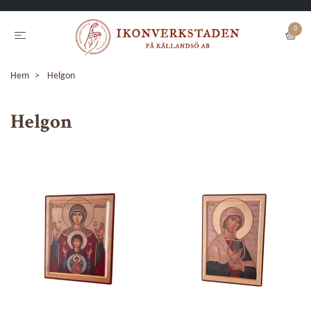
0
Hem
Helgon
Helgon