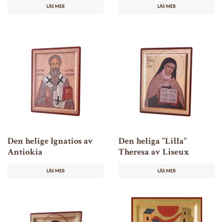
LÄS MER
LÄS MER
Den helige Ignatios av
Den heliga "Lilla"
Antiokia
Theresa av Liseux
LÄS MER
LÄS MER