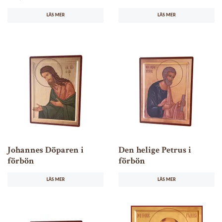
LÄS MER
LÄS MER
Johannes Döparen i
Den helige Petrus i
förbön
förbön
LÄS MER
LÄS MER