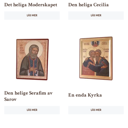
Det heliga Moderskapet
Den heliga Cecilia
LÄS MER
LÄS MER
Den helige Serafim av
En enda Kyrka
Sarov
LÄS MER
LÄS MER