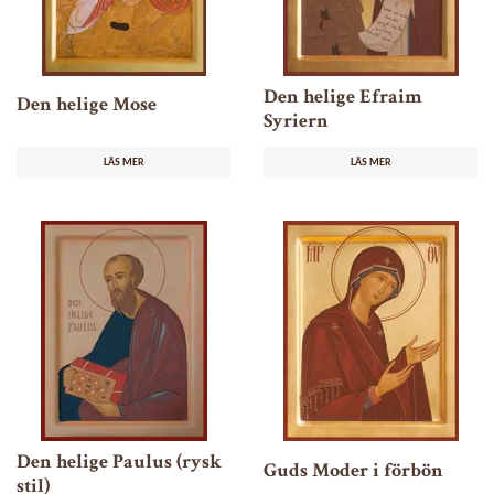
Den helige Efraim
Den helige Mose
Syriern
LÄS MER
LÄS MER
Den helige Paulus (rysk
Guds Moder i förbön
stil)