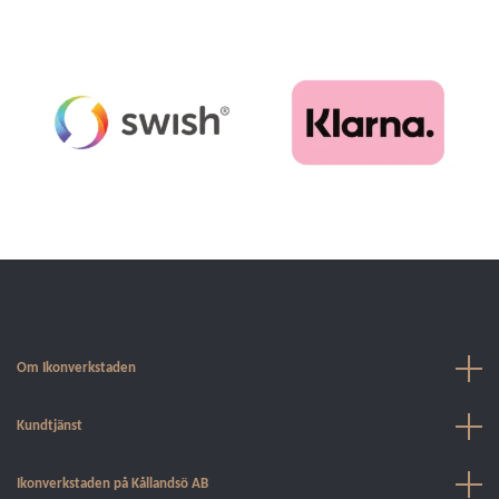
Om Ikonverkstaden
Kundtjänst
Ikonverkstaden på Kållandsö AB