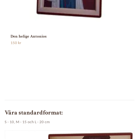
D
Den helige Antonios
1
150 kr
Våra standardformat:
S - 10, M - 15 och L - 20 cm