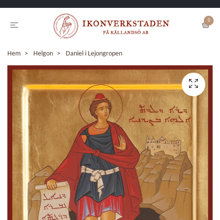
0
Hem
Helgon
Daniel i Lejongropen