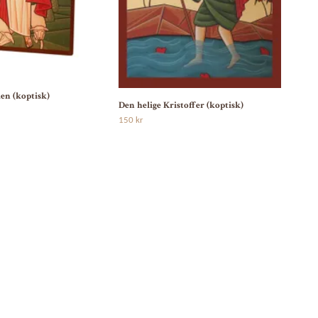
en (koptisk)
Kvin
Den helige Kristoffer (koptisk)
150 
150 kr