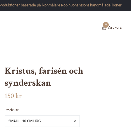
produktioner baserade på ikonmålare Robin Johanssons handmålade ikoner
0
Varukorg
Kristus, farisén och
synderskan
150 kr
Storlekar
SMALL - 10 CM HÖG