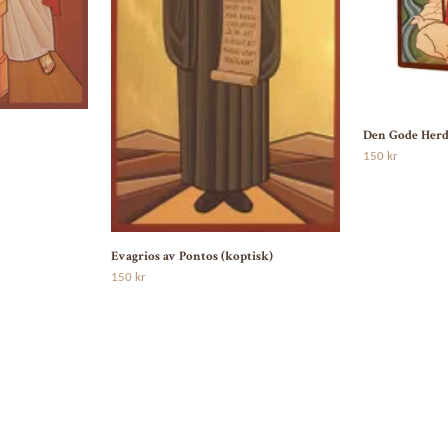
Den Gode Herd
150 kr
Evagrios av Pontos (koptisk)
150 kr