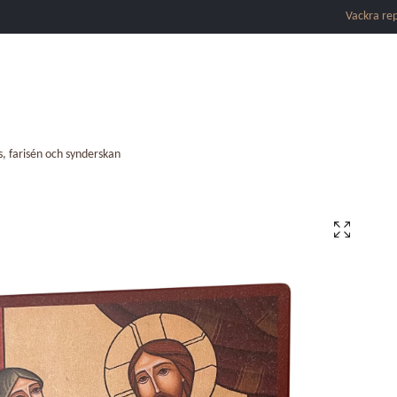
Vackra re
s, farisén och synderskan