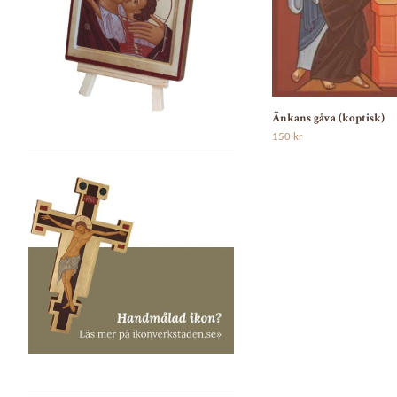
Änkans gåva (koptisk)
150 kr